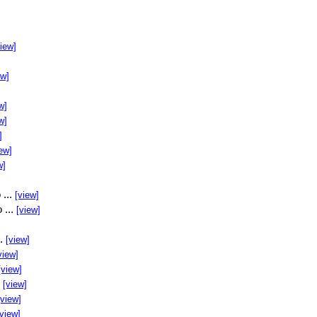
view]
ew]
w]
w]
]
ew]
w]
 ...
[view]
 ...
[view]
..
[view]
view]
[view]
.
[view]
[view]
[view]