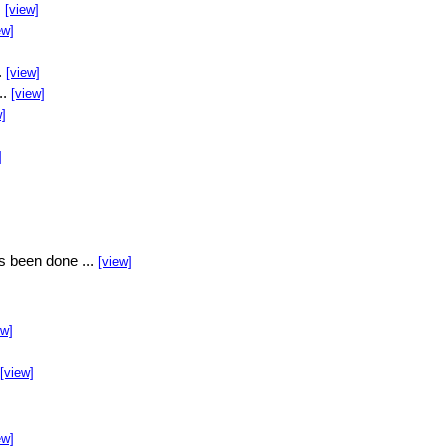
.
[view]
ew]
.
[view]
..
[view]
w]
]
s been done ...
[view]
ew]
[view]
ew]