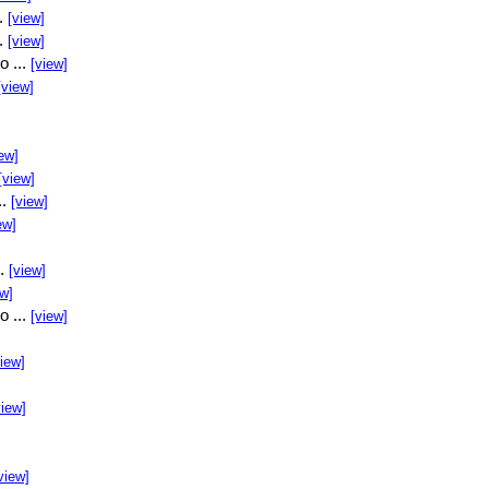
..
[view]
..
[view]
o ...
[view]
[view]
ew]
[view]
..
[view]
ew]
..
[view]
ew]
o ...
[view]
view]
view]
view]