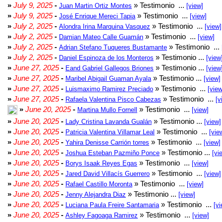
»
July 9, 2025
-
» Testimonio ...
Juan Martin Ortiz Montes
[view]
»
July 9, 2025
-
» Testimonio ...
José Enrique Mereci Tapia
[view]
»
July 2, 2025
-
» Testimonio ...
Alondra Irina Marquina Vasquez
[view]
»
July 2, 2025
-
» Testimonio ...
Damian Mateo Calle Guamán
[view]
»
July 2, 2025
-
» Testimonio ...
Adrian Stefano Tuqueres Bustamante
»
July 2, 2025
-
» Testimonio ...
Daniel Espinoza de los Monteros
[view
»
June 27, 2025
-
» Testimonio ...
Eand Gabriel Gallegos Briones
[view
»
June 27, 2025
-
» Testimonio ...
Maribel Abigail Guaman Ayala
[view]
»
June 27, 2025
-
» Testimonio ...
Luismaximo Ramirez Preciado
[view
»
June 27, 2025
-
» Testimonio ...
Rafaela Valentina Pisco Cabezas
[v
»
June 20, 2025
-
» Testimonio ...
Martina Mullo Fornell
[view]
»
June 20, 2025
-
» Testimonio ...
Lady Cristina Lavanda Gualán
[view]
»
June 20, 2025
-
» Testimonio ...
Patricia Valentina Villamar Leal
[vie
»
June 20, 2025
-
» Testimonio ...
Yahira Denisse Carrión torres
[view]
»
June 20, 2025
-
» Testimonio ...
Joshua Esteban Pazmiño Ponce
[vi
»
June 20, 2025
-
» Testimonio ...
Borys Isaak Reyes Egas
[view]
»
June 20, 2025
-
» Testimonio ...
Jared David Villacís Guerrero
[view]
»
June 20, 2025
-
» Testimonio ...
Rafael Castillo Moronta
[view]
»
June 20, 2025
-
» Testimonio ...
Jenny Alejandra Diaz
[view]
»
June 20, 2025
-
» Testimonio ...
Luciana Paula Freire Santamaria
[vi
»
June 20, 2025
-
» Testimonio ...
Ashley Fagoaga Ramirez
[view]