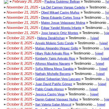
»
February 26, 2026
-
» Testimonio ...
Paulina Gutiérrez Beltran
[v
»
November 21, 2025
-
» Testimonio .
Lia Del Carmen Vargas Cedeño
»
November 21, 2025
-
» Testimonio ...
Obed Mikael Castro Muñoz
[v
»
November 21, 2025
-
» Testimonio ...
Diego Eduardo Cortes Sosa
[v
»
November 21, 2025
-
» Testimonio .
Mateo Josue Velasquez Molina
»
November 21, 2025
-
» Testimonio ...
Edgar Yandel Moreta Infante
[
»
November 21, 2025
-
» Testimonio ...
Jose Ignacio Ortiz Montes
[vi
»
October 22, 2025
-
» Testimonio ...
Helena Derakhshan
[view]
»
October 8, 2025
-
» Testimonio ...
Anyelo Molerio Soto Conde
[view]
»
October 8, 2025
-
» Testimonio ...
Matias Alejandro Iñiguez Grillo
[vi
»
October 8, 2025
-
» Testimonio ...
Hilary Rubi Arévalo Rios
[view]
»
October 8, 2025
-
» Testimonio ...
Kimberly Yairis Arévalo Rios
[view
»
October 8, 2025
-
» Testimonio ...
Alfonso Mautino Navarro
[view]
»
October 8, 2025
-
» Testimonio ...
Sofía Milena Mesa Sarabia
[view]
»
October 8, 2025
-
» Testimonio ...
Nathaly Mishelle Becerra
[view]
»
October 8, 2025
-
» Testimonio ...
Gabriel Sebastian Vera Lascano
[
»
October 8, 2025
-
» Testimonio ...
Juan David Patiño Gómez
[view]
»
October 8, 2025
-
» Testimonio ...
Pablo Criado Alonso
[view]
»
October 8, 2025
-
» Testimonio ...
Jessica Castro Vega
[view]
»
October 8, 2025
-
» Testimonio ...
Darnin Gabriel Vasquez Nuñez
[vi
»
October 8, 2025
-
» Testimonio ...
Ilari Valeria Galan Moscol
[view]