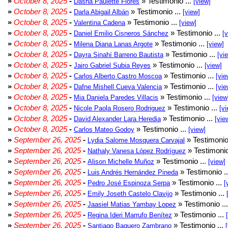
»
October 8, 2025
-
» Testimonio ...
Dasha Paulette Flores
[view]
»
October 8, 2025
-
» Testimonio ...
Darla Abigail Albán
[view]
»
October 8, 2025
-
» Testimonio ...
Valentina Cadena
[view]
»
October 8, 2025
-
» Testimonio ...
Daniel Emilio Cisneros Sánchez
[
»
October 8, 2025
-
» Testimonio ...
Milena Diana Lanas Argote
[view]
»
October 8, 2025
-
» Testimonio ...
Dayra Sinahí Barreno Bautista
[vi
»
October 8, 2025
-
» Testimonio ...
Jairo Gabriel Subia Reyes
[view]
»
October 8, 2025
-
» Testimonio ...
Carlos Alberto Castro Moscoa
[vie
»
October 8, 2025
-
» Testimonio ...
Dafne Mishell Cueva Valencia
[vie
»
October 8, 2025
-
» Testimonio ...
Mia Daniela Paredes Villacis
[view
»
October 8, 2025
-
» Testimonio ...
Nicole Paola Rosero Rodriguez
[vi
»
October 8, 2025
-
» Testimonio ...
David Alexander Lara Heredia
[vie
»
October 8, 2025
-
» Testimonio ...
Carlos Mateo Godoy
[view]
»
September 26, 2025
-
» Testimonio
Lydia Salome Mosquera Carvajal
»
September 26, 2025
-
» Testimonio
Nathaly Vanesa López Rodríguez
»
September 26, 2025
-
» Testimonio ...
Alison Michelle Muñoz
[view]
»
September 26, 2025
-
» Testimonio .
Luis Andrés Hernández Pineda
»
September 26, 2025
-
» Testimonio ...
Pedro José Espinoza Serpa
[
»
September 26, 2025
-
» Testimonio ...
Emily Joseth Castelo Clavijo
»
September 26, 2025
-
» Testimonio ..
Jaasiel Matias Yambay Lopez
»
September 26, 2025
-
» Testimonio ...
Regina Ideri Marrufo Benítez
»
September 26, 2025
-
» Testimonio ...
Santiago Baquero Zambrano