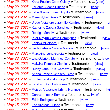
»
May 29, 2025
-
» Testimonio ...
Karla Paulina Corte Culcay
[view]
»
May 29, 2025
-
» Testimonio ...
Eduardo Vicario Pineda
[view]
»
May 28, 2025
-
» Testimonio ...
Febe Noemi Torres Urquilla
[view]
»
May 28, 2025
-
» Testimonio ...
Maria Nykol Basile
[view]
»
May 28, 2025
-
» Testimonio ...
Diego Alejandro Jaramillo Ramírez
[v
»
May 28, 2025
-
» Testimonio ...
Katherine Zapata Sanchez
[view]
»
May 28, 2025
-
» Testimonio ...
Rodrigo Mendivil
[view]
»
May 28, 2025
-
» Testimonio ...
Pilar Mayrín Castro Domínguez
[view
»
May 28, 2025
-
» Testimonio ...
Fabiola Villalobos
[view]
»
May 28, 2025
-
» Testimonio ...
Linda Celeste Solano Martinez
[view]
»
May 28, 2025
-
» Testimonio ...
Marcelino Luna Garcia
[view]
»
May 28, 2025
-
» Testimonio ...
Ena Gabriela Martínez Cerrato
[view
»
May 28, 2025
-
» Testimonio ...
Malwina Romana Cierpiol
[view]
»
May 28, 2025
-
» Testimonio ...
Rubby Janel Ruiz Córdova
[view]
»
May 28, 2025
-
» Testimonio ...
Ariana Francis Velasco Game
[view]
»
May 28, 2025
-
» Testimonio ...
Emilia Sandoval Zúñiga
[view]
»
May 28, 2025
-
» Testimonio ...
Esteban Díaz Bohorquez
[view]
»
May 28, 2025
-
» Testimonio ...
Moises Alexandre Urbina Martinez
[v
»
May 28, 2025
-
» Testimonio ...
Gonzalo Lopez Ramos
[view]
»
May 15, 2025
-
» Testimonio ...
Edith Rodriguez
[view]
»
May 15, 2025
-
» Testimonio ...
Zoe Andrade Jurado
[view]
»
May 15, 2025
-
» Testimonio ...