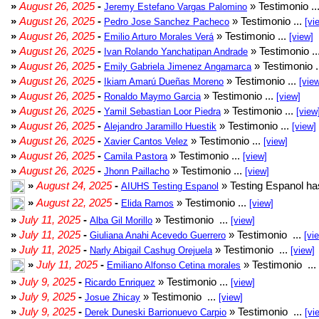
»
August 26, 2025
-
» Testimonio ..
Jeremy Estefano Vargas Palomino
»
August 26, 2025
-
» Testimonio ...
Pedro Jose Sanchez Pacheco
[vi
»
August 26, 2025
-
» Testimonio ...
Emilio Arturo Morales Verá
[view]
»
August 26, 2025
-
» Testimonio ..
Ivan Rolando Yanchatipan Andrade
»
August 26, 2025
-
» Testimonio .
Emily Gabriela Jimenez Angamarca
»
August 26, 2025
-
» Testimonio ...
Ikiam Amarú Dueñas Moreno
[vie
»
August 26, 2025
-
» Testimonio ...
Ronaldo Maymo Garcia
[view]
»
August 26, 2025
-
» Testimonio ...
Yamil Sebastian Loor Piedra
[view
»
August 26, 2025
-
» Testimonio ...
Alejandro Jaramillo Huestik
[view]
»
August 26, 2025
-
» Testimonio ...
Xavier Cantos Velez
[view]
»
August 26, 2025
-
» Testimonio ...
Camila Pastora
[view]
»
August 26, 2025
-
» Testimonio ...
Jhonn Paillacho
[view]
»
August 24, 2025
-
» Testing Espanol ha
AIUHS Testing Espanol
»
August 22, 2025
-
» Testimonio ...
Elida Ramos
[view]
»
July 11, 2025
-
» Testimonio ...
Alba Gil Morillo
[view]
»
July 11, 2025
-
» Testimonio ...
Giuliana Anahi Acevedo Guerrero
[vi
»
July 11, 2025
-
» Testimonio ...
Narly Abigail Cashug Orejuela
[view]
»
July 11, 2025
-
» Testimonio ...
Emiliano Alfonso Cetina morales
»
July 9, 2025
-
» Testimonio ...
Ricardo Enriquez
[view]
»
July 9, 2025
-
» Testimonio ...
Josue Zhicay
[view]
»
July 9, 2025
-
» Testimonio ...
Derek Duneski Barrionuevo Carpio
[vi