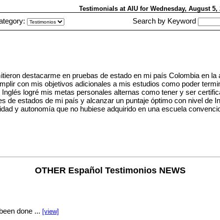
Testimonials at AIU
for Wednesday, August 5
ategory:
Search by Keyword
tieron destacarme en pruebas de estado en mi país Colombia en la as
umplir con mis objetivos adicionales a mis estudios como poder term
nglés logré mis metas personales alternas como tener y ser certific
es de estados de mi país y alcanzar un puntaje óptimo con nivel de In
lidad y autonomía que no hubiese adquirido en una escuela convencio
OTHER Español Testimonios NEWS
been done ...
[view]