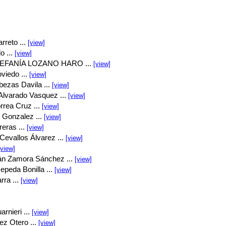
rreto ...
[view]
o ...
[view]
EFANÍA LOZANO HARO ...
[view]
viedo ...
[view]
bezas Davila ...
[view]
Alvarado Vasquez ...
[view]
rrea Cruz ...
[view]
 Gonzalez ...
[view]
eras ...
[view]
Cevallos Álvarez ...
[view]
[view]
án Zamora Sánchez ...
[view]
peda Bonilla ...
[view]
rra ...
[view]
rnieri ...
[view]
ez Otero ...
[view]