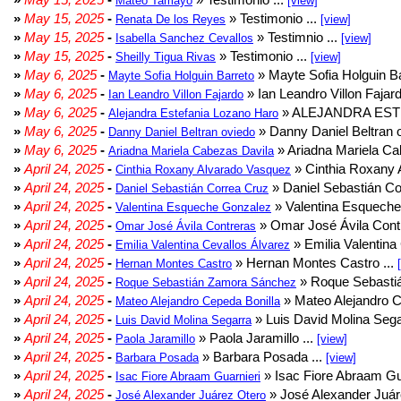
Mateo Tamayo
[view]
»
May 15, 2025
-
» Testimonio ...
Renata De los Reyes
[view]
»
May 15, 2025
-
» Testimnio ...
Isabella Sanchez Cevallos
[view]
»
May 15, 2025
-
» Testimonio ...
Sheilly Tigua Rivas
[view]
»
May 6, 2025
-
» Mayte Sofia Holguin Ba
Mayte Sofia Holguin Barreto
»
May 6, 2025
-
» Ian Leandro Villon Fajard
Ian Leandro Villon Fajardo
»
May 6, 2025
-
» ALEJANDRA EST
Alejandra Estefania Lozano Haro
»
May 6, 2025
-
» Danny Daniel Beltran o
Danny Daniel Beltran oviedo
»
May 6, 2025
-
» Ariadna Mariela Ca
Ariadna Mariela Cabezas Davila
»
April 24, 2025
-
» Cinthia Roxany 
Cinthia Roxany Alvarado Vasquez
»
April 24, 2025
-
» Daniel Sebastián Co
Daniel Sebastián Correa Cruz
»
April 24, 2025
-
» Valentina Esqueche
Valentina Esqueche Gonzalez
»
April 24, 2025
-
» Omar José Ávila Contr
Omar José Ávila Contreras
»
April 24, 2025
-
» Emilia Valentina 
Emilia Valentina Cevallos Álvarez
»
April 24, 2025
-
» Hernan Montes Castro ...
Hernan Montes Castro
»
April 24, 2025
-
» Roque Sebasti
Roque Sebastián Zamora Sánchez
»
April 24, 2025
-
» Mateo Alejandro Ce
Mateo Alejandro Cepeda Bonilla
»
April 24, 2025
-
» Luis David Molina Sega
Luis David Molina Segarra
»
April 24, 2025
-
» Paola Jaramillo ...
Paola Jaramillo
[view]
»
April 24, 2025
-
» Barbara Posada ...
Barbara Posada
[view]
»
April 24, 2025
-
» Isac Fiore Abraam Gua
Isac Fiore Abraam Guarnieri
»
April 24, 2025
-
» José Alexander Juár
José Alexander Juárez Otero