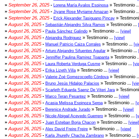
»
September 26, 2025
-
» Testimonio .
Lorena María Avalos Espinosa
»
September 26, 2025
-
» Testimonio .
Jiyane Rose Myriame Amazan
»
September 26, 2025
-
» Testimoni
Erick Alexander Tasiguano Pincay
»
August 26, 2025
-
» Testimonio ...
Sebastián Alejandro Silva Ramos
»
August 26, 2025
-
» Testimonio ...
Paula Sánchez Galindo
[view]
»
August 26, 2025
-
» Testimonio ...
Alejandra Rodriguez
[view]
»
August 26, 2025
-
» Testimonio ...
Manuel Patricio Caiza Corrales
[vi
»
August 26, 2025
-
» Testimonio ...
Arturo Alejandro Sifuentes Aguilar
»
August 26, 2025
-
» Testimonio .
Jenniffer Paulina Ramirez Toapanta
»
August 26, 2025
-
» Testimonio ...
Laura Roberta Verduga Cusme
[vi
»
August 26, 2025
-
» Testimonio ...
Erika Lizeth Villa
[view]
»
August 26, 2025
-
» Testimonio .
Valerie Zoé Gomezocoello Córdova
»
August 26, 2025
-
» Testimonio ...
Bruno Jesús Hidalgo Palacios
[vi
»
August 26, 2025
-
» Testimoni
Scarleth Eduarda Saenz De Viteri Jara
»
August 26, 2025
-
» Testimonio ...
Marco Teran Pesantez
[view]
»
August 26, 2025
-
» Testimonio ...
Acasia Melissa Espinoza Serpa
[
»
August 26, 2025
-
» Testimonio ...
Berenice Andrade Jurado
[view]
»
August 26, 2025
-
» Testimonio ...
Nicole Abigail Acevedo Guerrero
[
»
August 26, 2025
-
» Testimonio ...
Juan Esteban Borja Chacon
[view]
»
August 26, 2025
-
» Testimonio ...
Alex David Freire Freire
[view]
»
August 26, 2025
-
» Testimonio ...
Karla Jhurelly Chacha Zambrano
[